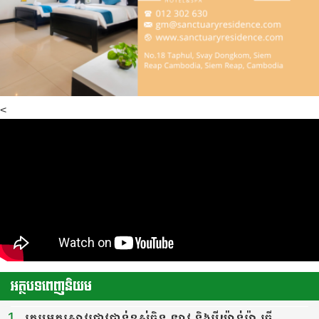
<
អត្ថបទពេញនិយម
1
ក្រុមអ្នកស្រាវជ្រាវជាន់ខ្ពស់ចិន ឡាវ និងមីយ៉ាន់ម៉ា ធ្វើ