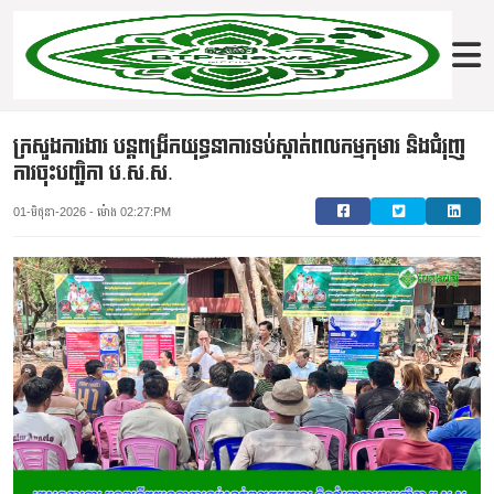
ក្រសួងការងារ បន្តពង្រីកយុទ្ធនាការទប់ស្កាត់ពលកម្មកុមារ និងជំរុញ
ការចុះបញ្ជិកា ប.ស.ស.
01-មិថុនា-2026 - ម៉ោង 02:27:PM