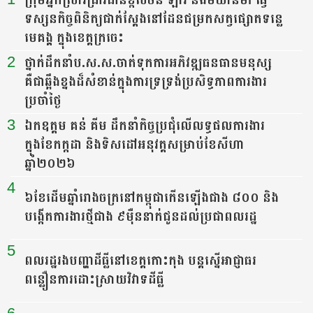
ទស្សន​កិច្ច​ពិនិត្យជាក់ស្តែងនៅដែនជម្រកសត្វផ្សោតទន្លេ
មេគង្គ ក្នុងខេត្តក្រចេះ
2
ថ្នាក់ដឹកនាំប.ស.ស.ចាត់ទុកការអភិវឌ្ឍធនធានមនុស្ស
គឺជាឆ្អឹងខ្នងដ៏សំខាន់ក្នុងការទ្រទ្រង់ប្រសិទ្ធភាពការងារ
ប្រចាំថ្ងៃ
3
ឯកឧត្តម គន់ គីម ដឹកនាំកិច្ចប្រជុំលើលទ្ធផលការងារ
ក្នុងខែកក្កដា និងទិសដៅអនុវត្តសម្រាប់ខែសីហា
ឆ្នាំ២០២៦
4
៦ខែដើមឆ្នាំរោងចក្រនៅកម្ពុជាកើនឡើងជាង ៨០០ និង
បង្កើតការងារថ្មីជាង ៩ម៉ឺននាក់ជូនដល់ប្រជាពលរដ្ឋ
5
ពលរដ្ឋរងបញ្ហាដីធ្លីនៅខេត្តកោះកុង បន្តស្នើអាជ្ញាធរ
ពន្លឿនការដោះស្រាយវិវាទដីធ្លី