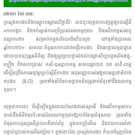
ដោយ៖ កែវ រតនៈ
ក្រសួងការងារនិងបណ្តុះបណ្តាលវិជ្ជាជីវៈ បានចុះយុទ្ធនាការផ្សព្វផ្សាយស្តីពី
«ការបង្ការ និងទប់ស្កាត់ការប្រើប្រាស់ពលកម្មកុមារ និងលើកកម្ពស់លក្ខ
ខណ្ឌការងារ សម្រាប់កម្មករនិយោជិតវ័យក្មេង នៅទូទាំងប្រទេស
ឆ្នាំ២០២៦» តាមរយៈកិច្ចសហការរវាងមន្ទីរការងារ និងអាជ្ញាធរមូលដ្ឋាន
ដោយបានចុះត្រួតពិនិត្យ និងផ្សព្វផ្សាយផ្ទាល់ដល់បណ្តាសិប្បកម្មផលិតឥដ្ឋ-
ក្បឿង និងសហគ្រាស កសិ-ឧស្សាហកម្ម តាមបណ្ដា២៥ រាជ ធានី-ខេត្ត
ដើម្បីពង្រឹងការអនុវត្តច្បាប់ស្តីពីការងារ អនុសញ្ញារបស់អង្គការអន្តរជាតិខាង
ការងារ (ILO) ព្រមទាំងលិខិតបទដ្ឋានគតិយុត្តពាក់ព័ន្ធទៅនឹងពលកម្ម
កុមារ។
យុទ្ធនាការនេះ គឺធ្វើឡើងក្នុងគោលបំណងដាស់ស្មារតី និងលើកកម្ពស់ការ
យល់ដឹងអំពីផលប៉ះពាល់នៃពលកម្មកុមារឱ្យកាន់តែទូលំទូលាយ ព្រមទាំង
បំផុសការចូលរួមពីគ្រប់ភាគីពាក់ព័ន្ធ ក្នុងការឃ្លាំមើល និងរាយការណ៍ជា
បន្ទាន់នូវរាល់ករណីសង្ស័យ។ ក្នុងនោះដែរ ក្រសួងការងារ ក៏បានជំរុញយ៉ាង