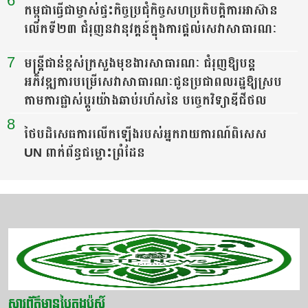
6
កម្ពុជាធ្វើជាម្ចាស់ផ្ទះកិច្ចប្រជុំកិច្ចសហប្រតិបត្តិការអាស៊ាន
លើកទី២៣ ជំរុញនវានុវត្តន៍ក្នុងការផ្តល់សេវាសាធារណៈ
7
មន្ត្រីជាន់ខ្ពស់ក្រសួងមុខងារសាធារណៈ ជំរុញឱ្យបន្ត
អភិវឌ្ឍការបម្រើសេវាសាធារណៈជូនប្រជាពលរដ្ឋឱ្យស្រប
តាមការផ្លាស់ប្តូរយ៉ាងឆាប់រហ័សនៃ បច្ចេកវិទ្យាឌីជីថល
8
ថៃបដិសេធការលើកឡើងរបស់អ្នករាយការណ៍ពិសេស
UN ពាក់ព័ន្ធជម្លោះព្រំដែន
សារព័ត៌មានបៃតងប៉ុស្តិ៍