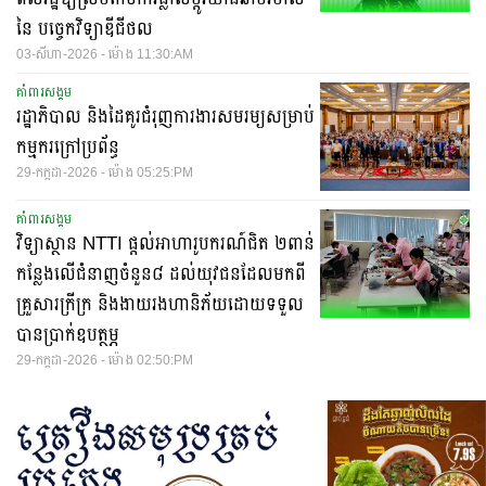
នៃ បច្ចេកវិទ្យាឌីជីថល
03-សីហា-2026 - ម៉ោង 11:30:AM
គាំពារសង្គម
រដ្ឋាភិបាល និងដៃគូរជំរុញការងារសមរម្យសម្រាប់
កម្មករក្រៅប្រព័ន្ធ
29-កក្តដា-2026 - ម៉ោង 05:25:PM
គាំពារសង្គម
វិទ្យាស្ថាន NTTI ផ្តល់អាហារូបករណ៍ជិត ២ពាន់
កន្លែងលើជំនាញចំនួន៨ ដល់យុវជនដែលមកពី
គ្រួសារក្រីក្រ និងងាយ​រងហានិ​ភ័យ​ដោយ​ទទួល​
បាន​ប្រាក់​ឧបត្ថម្ភ
29-កក្តដា-2026 - ម៉ោង 02:50:PM