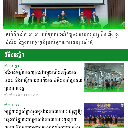
ថ្នាក់ដឹកនាំប.ស.ស.ចាត់ទុកការអភិវឌ្ឍធនធានមនុស្ស គឺជាឆ្អឹងខ្នង
ដ៏សំខាន់ក្នុងការទ្រទ្រង់ប្រសិទ្ធភាពការងារប្រចាំថ្ងៃ
ព័ត៌មានថ្មីៗ
គាំពារសង្គម
៦ខែដើមឆ្នាំរោងចក្រនៅកម្ពុជាកើនឡើងជាង
៨០០ និងបង្កើតការងារថ្មីជាង ៩ម៉ឺននាក់ជូនដល់
ប្រជាពលរដ្ឋ
ម្សិលមិញ ម៉ោង 11:02:AM
គាំពារសង្គម
មន្ត្រីជាន់ខ្ពស់ក្រសួងមុខងារសាធារណៈ ជំរុញឱ្យ
បន្តអភិវឌ្ឍការបម្រើសេវាសាធារណៈជូនប្រជា
ពលរដ្ឋឱ្យស្របតាមការផ្លាស់ប្តូរយ៉ាងឆាប់រហ័ស