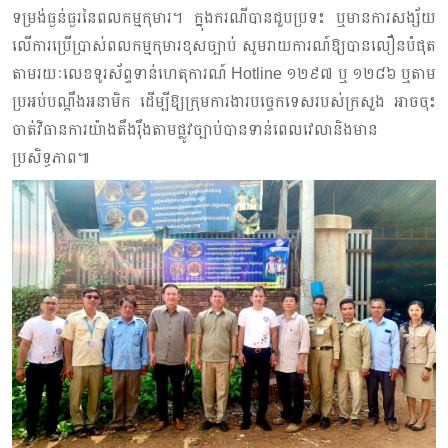
ទម្រង់ធ្ងន់ធ្ងរនៃពលកម្មកុមារ។ ក្នុងករណីបានជួបប្រទះ ឬមានការសង្ស័យ
លើការប្រើប្រាស់ពលកម្មកុមារខុសច្បាប់ សូមរាយការណ៍ឱ្យបានលឿនបំផុត
តាមរយៈលេខទូរស័ព្ទទាន់ហេតុការណ៍ Hotline ១២៩៧ ឬ ១២៨៦ ឬតាម
ប្រអប់បណ្តឹងអនាមិក ដើម្បីឱ្យក្រុមការងារបច្ចេកទេសរបស់ក្រសួង អាចចុះ
ចាត់វិធានការយ៉ាងតឹងរ៉ឹងតាមផ្លូវច្បាប់បានទាន់ពេលវេលានិងមាន
ប្រសិទ្ធភាព៕