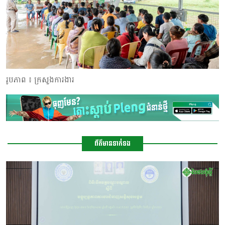
រូបភាព ៖ ក្រសួងការងារ
ព័ត៌មានទាក់ទង