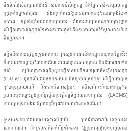
ម៉ឺងម៉ាត់ដល់អាជ្ញាធរដែនដី សហគមន៍សិប្បកម្ម និងផ្នែកកសិ-ឧស្សាហកម្ម
ត្រូវរួមដៃគ្នាទប់ស្កាត់ និងលុបបំបាត់ឱ្យបានដាច់ខាតនូវរាល់ទម្រង់នៃទា
សភាព ទម្រង់ធ្ងន់ធ្ងរនៃពលកម្មកុមារ និងការងារប្រកបដោយគ្រោះថ្នាក់
ដើម្បីធានាបាននូវប្រសិទ្ធភាពការងារខ្ពស់ និងការការពារសិទ្ធិកុមារបានយ៉ាង
ពិតប្រាកដ។
ទន្ទឹមនឹងការអនុវត្តយុទ្ធនាការនេះ ក្រសួងការងារនិងបណ្តុះបណ្តាលវិជ្ជាជីវៈ
ក៏បានដាក់ចេញនូវវិធានការណែ នាំដល់ម្ចាស់សហគ្រាស និងនិយោជកទាំង
អស់ ឱ្យបំពេញកាតព្វកិច្ចចុះបញ្ជិកាសមាជិកបេឡាជាតិសន្តិសុខសង្គម
(ប.ស.ស.) ជូនដល់បងប្អូនកម្មករនិយោជិតឱ្យបានគ្រប់ៗគ្នា ដើម្បីធានាបាន
នូវឧត្តមប្រយោជន៍ និងការគាំពារសង្គម។ លើសពីនេះនិយោជកត្រូវតែ
រួសរាន់ចុះឈ្មោះក្នុងប្រព័ន្ធស្វ័យប្រវត្តិកម្មទិន្នន័យសហគ្រាស (LACMS)
របស់ក្រសួងការងារ ឱ្យបានត្រឹមត្រូវតាមការកំណត់ផងដែរ។
ក្រសួងការងារនិងបណ្តុះបណ្តាលវិជ្ជាជីវៈ បានអំពាវនាវយ៉ាងទទូចដល់
សាធារណជន និងគ្រប់ភាគីពាក់ព័ន្ធទាំងអស់ ឱ្យរួមគ្នាប្តេជ្ញាចិត្តបញ្ចប់រាល់